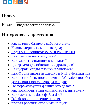
Поиск
Искать...
Интересное к прочтению
как удалить баннер с рабочего стола
Компьютерная помощь на дому
Коды STOP ошибок WINDOWS BSOD
Как разбить жесткий диск?
Как удалить страницу в контакте?
программа для обновления драйверов!
Как убрать следы флэшки в windows?
Как Форматировать флэшку в NTFS флешка ntfs
Как настройить прокси-сервер Wingate, способы
установки прокси сервера wingate
Не форматируется флэшка что делать?
как подключить два компьютера к интернету
Как сделать из docx файла doc?
D-link восстановление пароля.
пропал рабочий стол и меню пуск