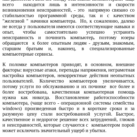
всего находится лишь в интенсивности и скорости
возникновения неисправностей, - это напрямую связано со
стабильностью программной среды, так и с качеством
"железной " начинки компьютера. Но, к сожалению, далеко
не всегда у пользователя имеются соответствующие навыки и
опыт, чтобы самостоятельно успешно устранить
неисправность и починить компьютер
,
поэтому юзеры
обращаются
к более опытным людям - друзьям, знакомым,
старшим братьям и, наконец, в специализированные
компьютерные
сервисы.
К поломке компьютеров приводят, в основном, внешние
факторы: вирусные атаки, перепады напряжения, неграмотная
настройка компьютеров, некорректные действия неопытных
пользователей.
Количество компьютеров увеличивается,
потому услуги по обслуживанию и их починке
все более и
более востребована, качественная компьютерная помощь
нужна как никогда. Восстановление работоспособности
компью
тера
, (чаще всего - операционной системы семейства
windows) произведенная быстро и в корот
кие сроки и за
разумную цену стали
востребованной услугой.
Б
ыстрое,
качественное и недорогое решение всех затруднений, глюков
и неисправностей, которые случаются с компьютером порой
может исключить значительный ущерб и убытки.