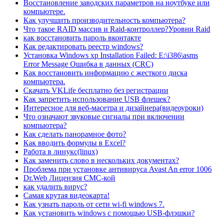
Восстановление заводских параметров на ноутбуке или
компьютере.
Как улучшить производительность компьютера?
Что такое RAID массив и Raid-контроллер?Уровни Raid
как восстановить пароль вконтакте
Как редактировать реестр windows?
Установка Windows xp Installation Failed: E:\i386\asms
Error Message Ошибка в данных (CRC)
Как восстановить информацию с жесткого диска
компьютера.
Скачать VKLife бесплатно без регистрации
Как запретить использование USB флешек?
Интересное для веб-масетра и дизайнера(видеоуроки)
Что означают звуковые сигналы при включении
компьютера?
Как сделать панорамное фото?
Как вводить формулы в Excel?
Работа в линукс(linux)
Как заменить слово в нескольких документах?
Проблема при установке антивируса Avast An error 1006
Dr.Web Лицензия СМС-кой
как удалить вирус?
Самая крутая видеокарта!
Как узнать пароль от сети wi-fi windows 7.
Как установить windows с помощью USB-флэшки?