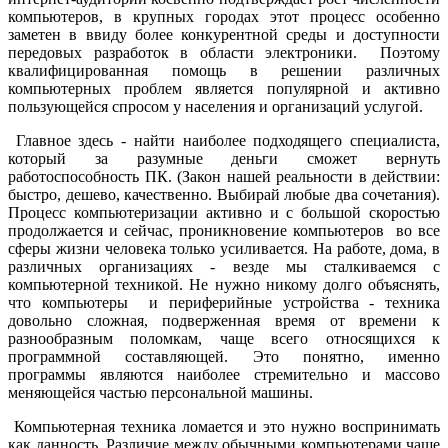
компьютеров, в крупных городах этот процесс особенно
заметен в ввиду более конкурентной среды и доступности
передовых разработок в области электроники. Поэтому
квалифицированная помощь в решении различных
компьютерных проблем является популярной и активно
пользующейся спросом у населения и организаций услугой.
Главное здесь - найти наиболее подходящего специалиста,
который за разумные деньги сможет вернуть
работоспособность ПК. (Закон нашей реальности в действии:
быстро, дешево, качественно. Выбирай любые два сочетания).
Процесс компьютеризации активно и с большой скоростью
продолжается и сейчас, проникновение компьютеров во все
сферы жизни человека только усиливается.
На работе, дома, в
различных организациях - везде мы сталкиваемся с
компьютерной техникой. Не нужно никому долго объяснять,
что компьютеры и периферийные устройства - техника
довольно сложная, подверженная время от времени к
разнообразным поломкам, чаще всего относящихся к
программной составляющей. Это понятно, именно
программы являются наиболее стремительно и массово
меняющейся частью персональной машины.
Компьютерная техника ломается и это нужно воспринимать
как данность. Различие между обычными компьютерами чаще